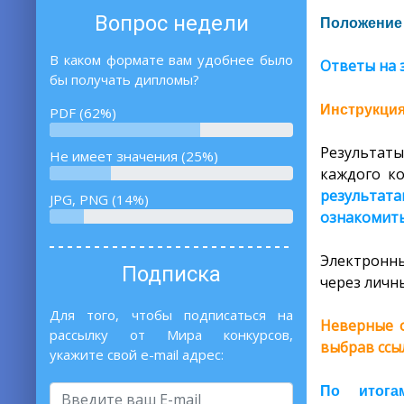
Вопрос недели
Положение 
В каком формате вам удобнее было
Ответы на 
бы получать дипломы?
Инструкция
PDF (62%)
Результаты
Не имеет значения (25%)
каждого ко
результат
JPG, PNG (14%)
ознакомить
Электронны
Подписка
через личны
Для того, чтобы подписаться на
Неверные о
рассылку от Мира конкурсов,
выбрав ссы
укажите свой e-mail адрес:
По итога