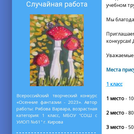
Случайная работа
учебном тр
Мы благода
Приглашаем
конкурсах! 
Уважаемые 
Места прис
1 класс
Всероссийский творческий конкурс
1 место
- 1
«Осенние фантазии - 2023». Автор
работы: Рябова Варвара, возрастная
2 место
- 80
категория: 1 класс, МБОУ "СОШ с
УИОП №61" г. Кирова
3 место
- 50