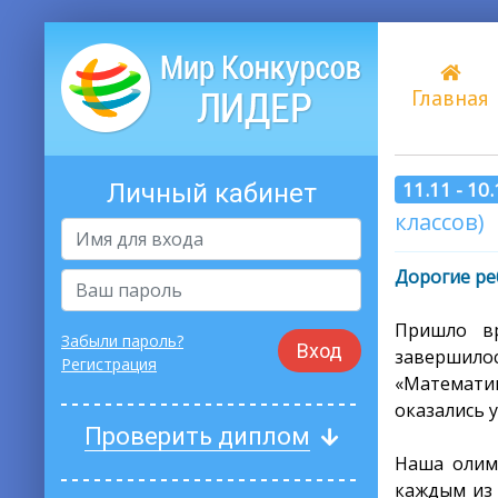
Главная
11.11 - 10
Личный кабинет
классов)
Дорогие ре
Пришло вр
Забыли пароль?
Вход
завершил
Регистрация
«Математик
оказались 
Проверить диплом
Наша олимп
каждым из 