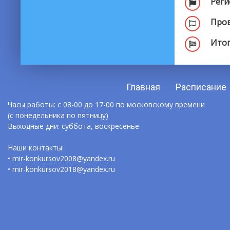
Реги
Пров
Итог
Главная
Расписание
Часы работы: с 08-00 до 17-00 по московскому времени
(с понедельника по пятницу)
Выходные дни: суббота, воскресенье
Наши контакты:
• mir-konkursov2008@yandex.ru
• mir-konkursov2018@yandex.ru