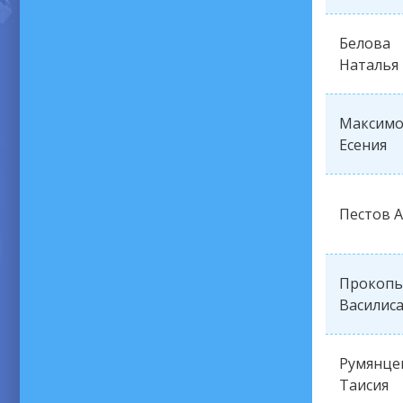
Белова
Наталья
Максимо
Есения
Пестов 
Прокопь
Василис
Румянце
Таисия