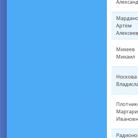
Алексан
Мардан
Артём
Алексее
Михеев
Михаил
Носкова
Владисл
Плотник
Маргари
Ивановн
Радионо