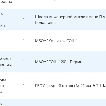
дровна
ов
Школа инженерной мысли имени П.А.
1
Соловьёва
вич
1
МБОУ "Кольская СОШ"
 Арина
1
МАОУ "СОШ 120" г.Пермь
авовна
ова
та
1
ГБОУ средней школы № 21 им. Э.П. Ш
а
в