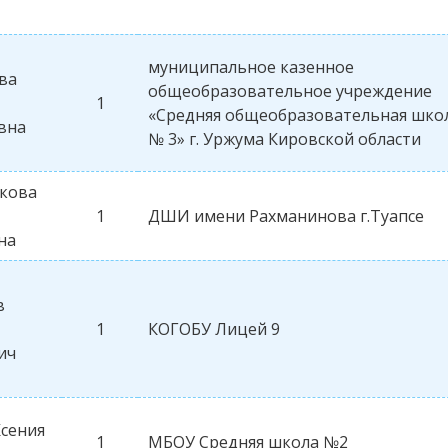
муниципальное казенное
ва
общеобразовательное учреждение
1
«Средняя общеобразовательная шко
вна
№ 3» г. Уржума Кировской области
кова
1
ДШИ имени Рахманинова г.Туапсе
на
в
1
КОГОБУ Лицей 9
ич
Ксения
1
МБОУ Средняя школа №2