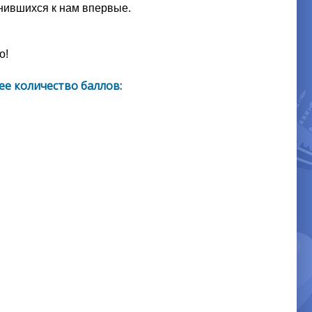
инившихся к нам впервые.
о!
е количество баллов: