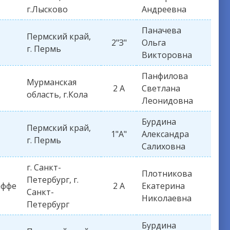
г.Лысково
Андреевна
Паначева
Пермский край,
2"З"
Ольга
г. Пермь
Викторовна
Панфилова
Мурманская
2 А
Светлана
область, г.Кола
Леонидовна
Бурдина
Пермский край,
1"А"
Александра
г. Пермь
Салиховна
г. Санкт-
Плотникова
Петербург, г.
аффе
2 А
Екатерина
Санкт-
Николаевна
Петербург
Бурдина