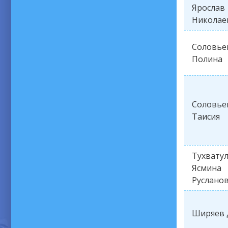
Ярослав
Николае
Соловье
Полина
Соловье
Таисия
Тухвату
Ясмина
Руслано
Ширяев 