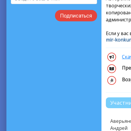
творческ
копирован
Подписаться
администр
Если у вас
mir-konku
Ска
Пре
Воз
Участн
Аверьян
Андрей