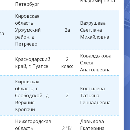
Владимировна
Петербург
Кировская
область,
Вахрушева
Уржумский
2а
Светлана
ла
район, д.
Михайловна
Петряево
Ковалдыкова
Краснодарский
2
Олеся
край, г. Туапсе
класс
Анатольевна
Кировская
область, г.
Костылева
Слободской , д.
2
Татьяна
Верхние
Геннадьевна
Кропачи
Нижегородская
Давыдова
область,
2 "В"
Екатерина