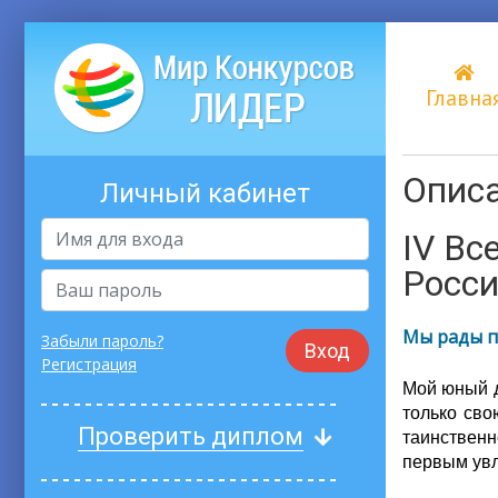
Главна
Описа
Личный кабинет
IV Вс
Росси
Мы рады п
Забыли пароль?
Вход
Регистрация
Мой юный д
только сво
Проверить диплом
таинственн
первым увл