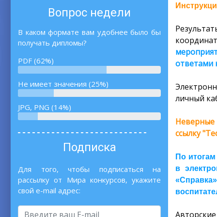
Инструкци
Вопрос недели
Результат
В каком формате вам удобнее было бы
координа
получать дипломы?
мероприят
PDF (62%)
ответами 
Не имеет значения (25%)
Электронн
личный каб
JPG, PNG (14%)
Неверные 
ссылку "Т
Подписка
По итогам
в электро
Для того, чтобы подписаться на
рассылку от Мира конкурсов, укажите
«Справка»
свой e-mail адрес:
воспитател
Авторские