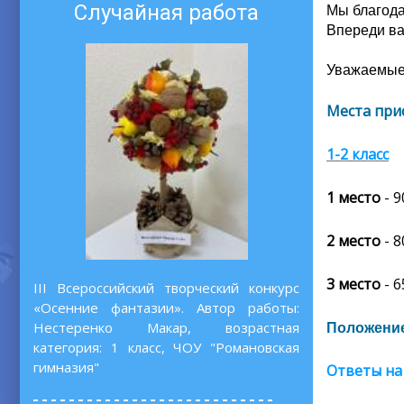
Случайная работа
Мы благода
Впереди ва
Уважаемые 
Места при
1-2 класс
1 место
- 9
2 место
- 8
3 место
- 6
III Всероссийский творческий конкурс
«Осенние фантазии». Автор работы:
Нестеренко Макар, возрастная
Положение
категория: 1 класс, ЧОУ "Романовская
гимназия"
Ответы на