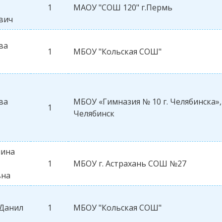
1
МАОУ "СОШ 120" г.Пермь
вич
ва
1
МБОУ "Кольская СОШ"
ва
МБОУ «Гимназия № 10 г. Челябинска», 
1
Челябинск
лина
1
МБОУ г. Астрахань СОШ №27
вна
Данил
1
МБОУ "Кольская СОШ"