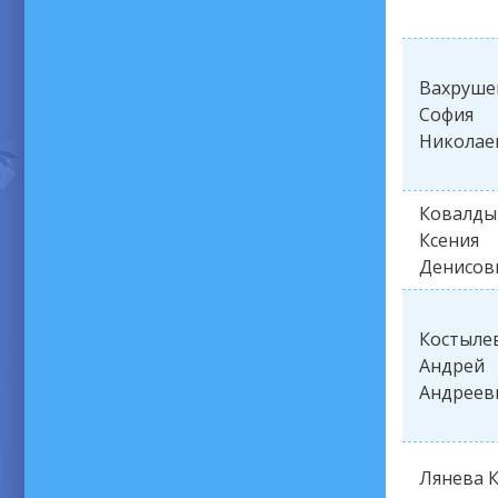
Вахруше
София
Николае
Ковалды
Ксения
Денисов
Костыле
Андрей
Андреев
Лянева 