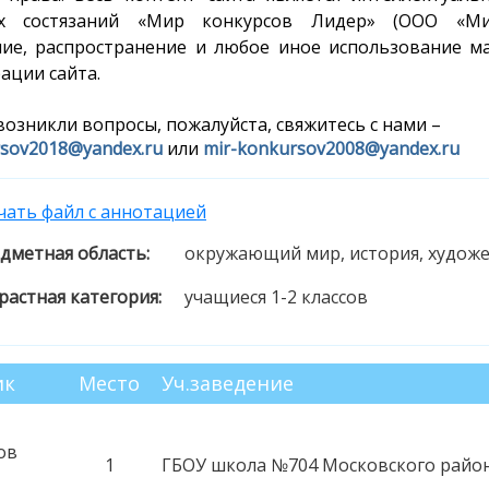
их состязаний «Мир конкурсов Лидер» (ООО «Мир
ие, распространение и любое иное использование ма
ации сайта.
 возникли вопросы, пожалуйста, свяжитесь с нами –
rsov2018@yandex.ru
или
mir-konkursov2008@yandex.ru
чать файл с аннотацией
дметная область:
окружающий мир, история, художе
растная категория:
учащиеся 1-2 классов
ик
Место
Уч.заведение
ов
1
ГБОУ школа №704 Московского райо