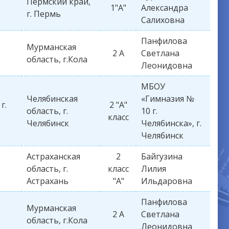
Пермский край,
1"А"
Александра
г. Пермь
Салиховна
Панфилова
Мурманская
2 А
Светлана
область, г.Кола
Леонидовна
МБОУ
Челябинская
«Гимназия №
г.
2 "А"
область, г.
10 г.
класс
Челябинск
Челябинска», г.
Челябинск
Астраханская
2
Байгузина
область, г.
класс
Лилия
Астрахань
"А"
Ильдаровна
Панфилова
Мурманская
2 А
Светлана
область, г.Кола
Леонидовна