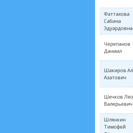
Фаттахова
Сабина
Эдуардовна
Черепанов
Даниил
Шакиров Ал
Азатович
Шечков Ле
Валерьевич
Шлянкин
Тимофей