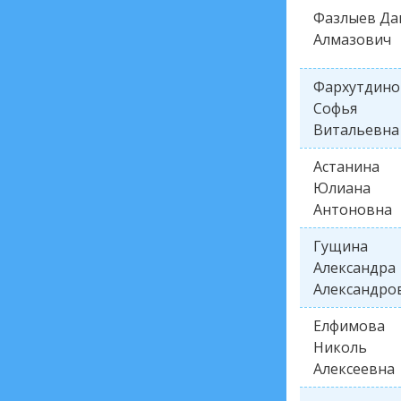
Фазлыев Да
Алмазович
Фархутдино
Софья
Витальевна
Астанина
Юлиана
Антоновна
Гущина
Александра
Александро
Елфимова
Николь
Алексеевна