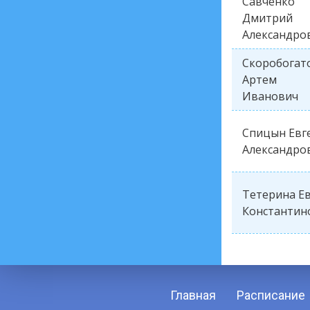
Савченко
Дмитрий
Александро
Скоробогат
Артем
Иванович
Спицын Евг
Александро
Тетерина Е
Константин
Главная
Расписание