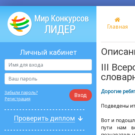
Главная
Описани
Личный кабинет
III Все
словарн
Дорогие ребят
Забыли пароль?
Вход
Регистрация
Подведены ито
Проверить диплом
Вот и подошл
пути нам вс
познаватель