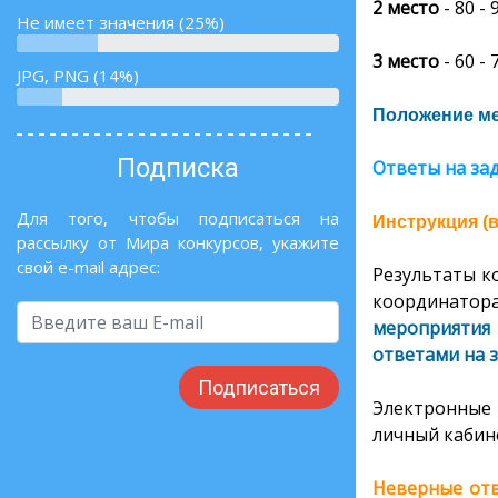
2 место
- 80 -
Не имеет значения (25%)
3 место
- 60 -
JPG, PNG (14%)
Положение ме
Подписка
Ответы на за
Для того, чтобы подписаться на
Инструкция (
рассылку от Мира конкурсов, укажите
свой e-mail адрес:
Результаты к
координатор
мероприятия 
ответами на з
Подписаться
Электронные 
личный кабине
Неверные отв