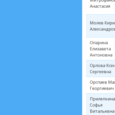
Митрофано
Анастасия
Молев Кири
Александро
Опарина
Елизавета
Антоновна
Орлова Ксе
Сергеевна
Орспаев Ма
Георгиевич
Прилепкина
Софья
Витальевна