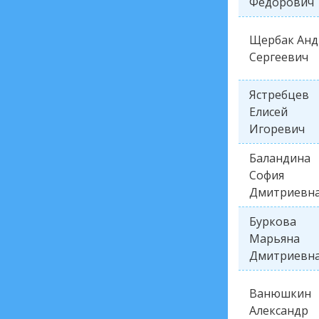
Фёдорович
Щербак Анд
Сергеевич
Ястребцев
Елисей
Игоревич
Баландина
София
Дмитриевн
Буркова
Марьяна
Дмитриевн
Ванюшкин
Александр