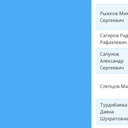
Рыжков Ми
Сергеевич
Сагиров Ра
Рафаэлевич
Сапунов
Александр
Сергеевич
Слепцов Ма
Турдибаева
Даяна
Шухратовн