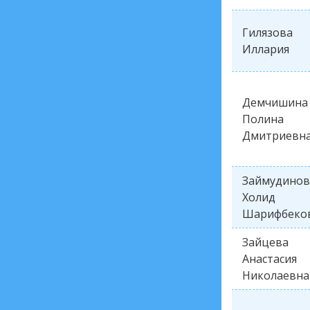
Гилязова
Иллария
Демчишина
Полина
Дмитриевн
Займудинов
Холид
Шарифбеко
Зайцева
Анастасия
Николаевна