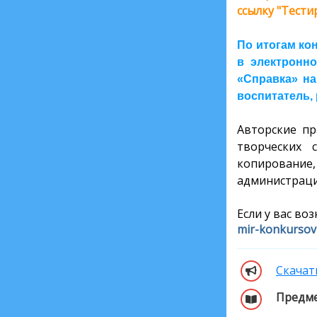
ссылку "Тест
По итогам ко
в электронно
«Справка» на
воспитатель, 
Авторские пр
творческих 
копирование,
администраци
Если у вас во
mir-konkurso
Скачат
Предме