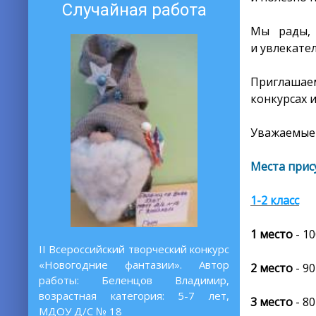
Случайная работа
Мы рады, 
и увлекате
Приглашаем
конкурсах 
Уважаемые 
Места прис
1-2 класс
1 место
- 1
II Всероссийский творческий конкурс
«Новогодние фантазии». Автор
2 место
- 90
работы: Беленцов Владимир,
возрастная категория: 5-7 лет,
3 место
- 80
МДОУ Д/С № 18