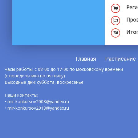
Реги
Пров
Итог
Главная
Расписание
Часы работы: с 08-00 до 17-00 по московскому времени
(с понедельника по пятницу)
Выходные дни: суббота, воскресенье
Наши контакты:
• mir-konkursov2008@yandex.ru
• mir-konkursov2018@yandex.ru