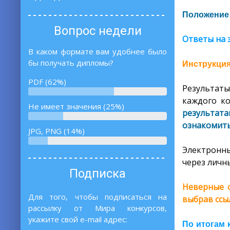
Положение
Вопрос недели
Ответы на 
В каком формате вам удобнее было
бы получать дипломы?
Инструкция
PDF (62%)
Результаты
каждого ко
Не имеет значения (25%)
результат
ознакомитьс
JPG, PNG (14%)
Электронны
через личны
Подписка
Неверные о
Для того, чтобы подписаться на
выбрав ссы
рассылку от Мира конкурсов,
укажите свой e-mail адрес:
По итогам 