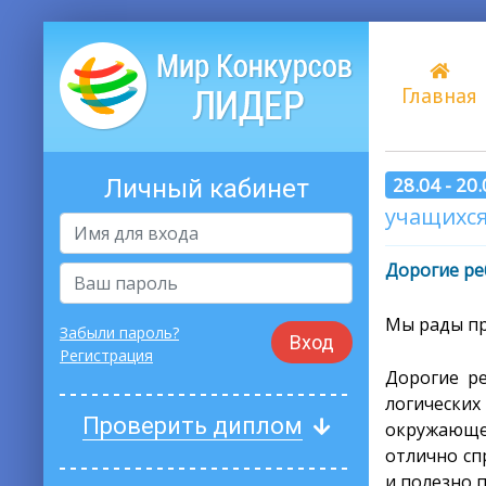
Главная
28.04 - 20
Личный кабинет
учащихся 
Дорогие ре
Мы рады пр
Забыли пароль?
Вход
Регистрация
Дорогие ре
логически
Проверить диплом
окружающе
отлично сп
и полезно 