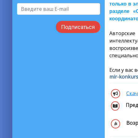
только в э
разделе «
координатор
Подписаться
Авторски
интеллекту
воспроизв
специально
Если у вас 
mir-konkur
Скач
Пред
Возр