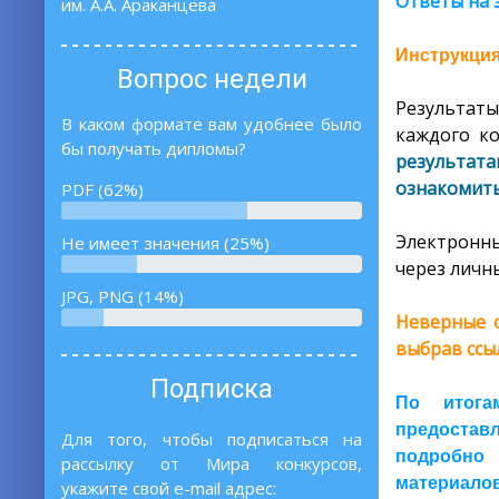
Ответы на 
им. А.А. Араканцева
Инструкция
Вопрос недели
Результаты
В каком формате вам удобнее было
каждого ко
бы получать дипломы?
результат
ознакомить
PDF (62%)
Электронны
Не имеет значения (25%)
через личны
JPG, PNG (14%)
Неверные о
выбрав ссы
Подписка
По итога
предоставл
Для того, чтобы подписаться на
подробно 
рассылку от Мира конкурсов,
материалов
укажите свой e-mail адрес: