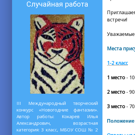
Случайная работа
Приглашаем
встречи!
Уважаемые 
Места прис
1-2 класс
1 место
-
10
2 место
- 90
III Международный творческий
3 место
- 70
конкурс «Новогодние фантазии».
Автор работы: Кокарев Илья
Положение
Александрович, возрастная
категория: 3 класс, МБОУ СОШ № 2