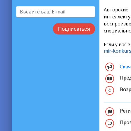
Авторски
интеллекту
воспроизв
Подписаться
специально
Если у вас 
mir-konkur
Скач
Пред
Возр
Реги
Пров