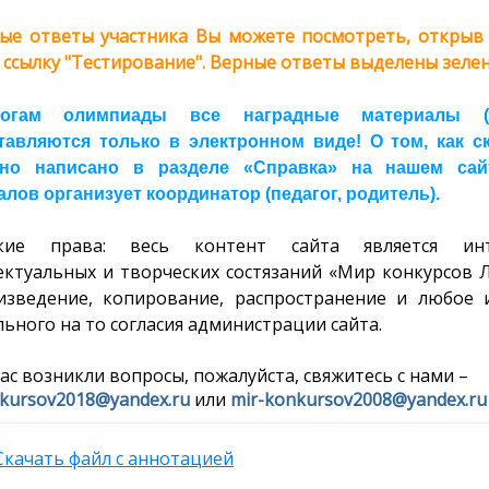
ые ответы участника Вы можете посмотреть, открыв с
 ссылку "Тестирование". Верные ответы выделены зелен
огам олимпиады все наградные материалы (ди
тавляются только в электронном виде! О том, как 
но написано в разделе «Справка» на нашем сайте
лов организует координатор (педагог, родитель).
ские права: весь контент сайта является инт
ектуальных и творческих состязаний «Мир конкурсов 
изведение, копирование, распространение и любое 
ьного на то согласия администрации сайта.
вас возникли вопросы, пожалуйста, свяжитесь с нами –
kursov2018@yandex.ru
или
mir-konkursov2008@yandex.ru
Скачать файл с аннотацией