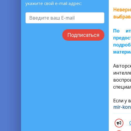
укажите свой e-mail адрес:
Неверн
выбрав
По ит
Подписаться
предос
подроб
материа
Автор
интелл
воспро
специал
Если у 
mir-kon