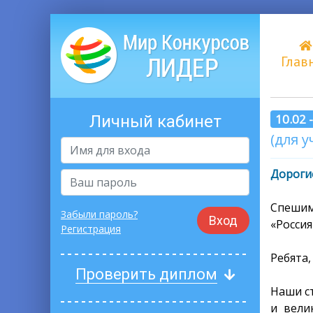
Глав
10.02 
Личный кабинет
(для у
Дорогие
Спешим
Забыли пароль?
Вход
«Россия
Регистрация
Ребята
Проверить диплом
Наши с
и вели