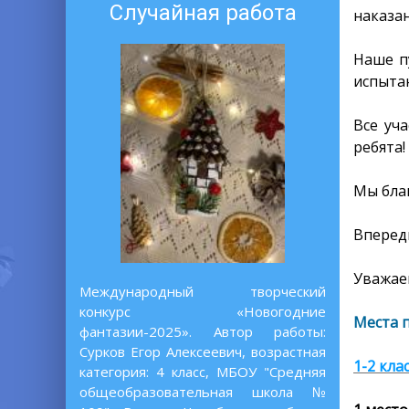
Случайная работа
наказан
Наше п
испыта
Все уч
ребята!
Мы бла
Вперед
Уважаем
Международный творческий
конкурс «Новогодние
Места 
фантазии-2025». Автор работы:
Сурков Егор Алексеевич, возрастная
1-2 кла
категория: 4 класс, МБОУ "Средняя
общеобразовательная школа №