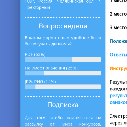
1 место
109", Россия, Челябинская обл., г.
Трехгорный
2 место
Вопрос недели
3 место
В каком формате вам удобнее было
Положе
бы получать дипломы?
PDF (62%)
Ответы
Не имеет значения (25%)
Инструк
JPG, PNG (14%)
Резуль
каждог
резуль
ознаком
Подписка
Электр
Для того, чтобы подписаться на
через л
рассылку от Мира конкурсов,