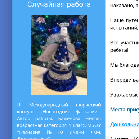
Случайная работа
наказано, а
Наше путеш
испытаний,
Все участн
ребята!
Мы благода
Впереди ва
Уважаемые 
III Международный творческий
Места прис
конкурс «Новогодние фантазии».
Автор работы: Баженова Нелли,
Дошкольни
возрастная категория: 1 класс, МБОУ
"Гимназия №10 имени Ф.М.
Достоевского"