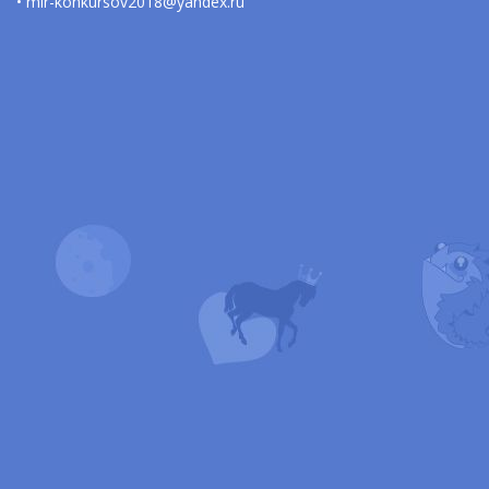
• mir-konkursov2018@yandex.ru