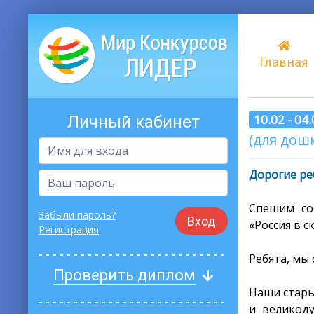
Главная
10.02 - 04
Личный кабинет
(для дош
Дорогие ре
Спешим со
Забыли пароль?
Вход
«Россия в с
Регистрация
Ребята, мы
Проверить диплом
Наши стары
и великод