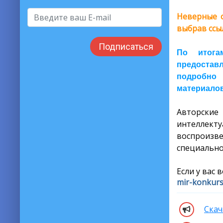
Неверные о
выбрав ссы
Подписаться
По итога
предоставл
подробно 
материалов
Авторски
интеллекту
воспроизв
специально
Если у вас 
mir-konkur
Скач