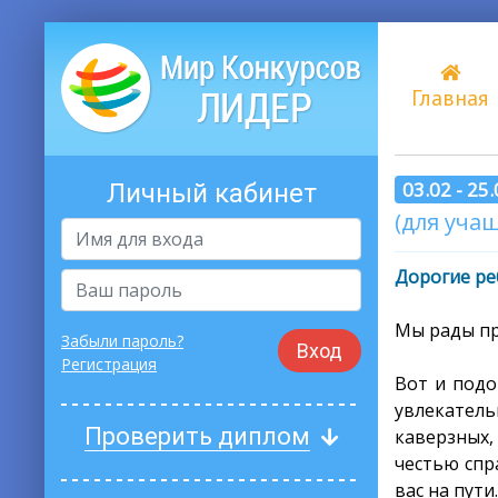
Главная
03.02 - 25
Личный кабинет
(для учащ
Дорогие ре
Мы рады пр
Забыли пароль?
Вход
Регистрация
Вот и подо
увлекатель
Проверить диплом
каверзных,
честью спр
вас на пути.