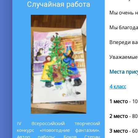
Случайная работа
Мы очень н
Мы благода
Впереди ва
Уважаемые 
Места прис
4 класс
1 место
- 1
2 место
- 80
IV Всероссийский творческий
конкурс «Новогодние фантазии».
3 место
- 60
Автор работы: Боков Степан