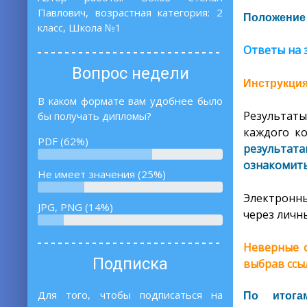
Павлович, возрастная категория: 2
Положение
класс, Школа №1
Ответы на 
Вопрос недели
Инструкция
В каком формате вам удобнее было
Результаты
бы получать дипломы?
каждого ко
PDF (62%)
результата
ознакомить
Не имеет значения (25%)
Электронны
JPG, PNG (14%)
через личны
Неверные о
Подписка
выбрав ссы
Для того, чтобы подписаться на
По итога