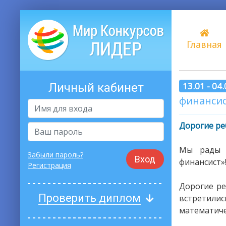
Главная
13.01 - 04
Личный кабинет
финансис
Дорогие ре
Мы рады 
Забыли пароль?
Вход
финансист»
Регистрация
Дорогие ре
Проверить диплом
встретили
математиче