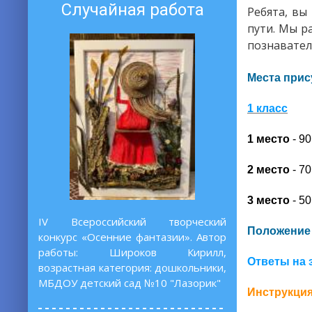
Случайная работа
Ребята, вы
пути. Мы р
познавате
Места прис
1 класс
1 место
- 90
2 место
- 70
3 место
- 50
IV Всероссийский творческий
Положение
конкурс «Осенние фантазии». Автор
работы: Широков Кирилл,
Ответы на
возрастная категория: дошкольники,
МБДОУ детский сад №10 "Лазорик"
Инструкция