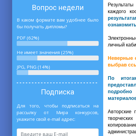
Результаты
Вопрос недели
каждого ко
результат
В каком формате вам удобнее было
ознакомить
бы получать дипломы?
PDF (62%)
Электронны
личный каби
Не имеет значения (25%)
Неверные о
выбрав ссы
JPG, PNG (14%)
По итога
предоставл
Подписка
подробно 
материалов
Для того, чтобы подписаться на
Авторские 
рассылку от Мира конкурсов,
творческих
укажите свой e-mail адрес:
копирование
администрац