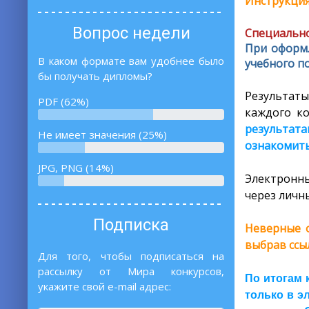
Инструкция
Вопрос недели
Специально
При оформл
В каком формате вам удобнее было
учебного по
бы получать дипломы?
Результаты
PDF (62%)
каждого ко
результат
Не имеет значения (25%)
ознакомитьс
JPG, PNG (14%)
Электронны
через личны
Подписка
Неверные о
выбрав ссы
Для того, чтобы подписаться на
рассылку от Мира конкурсов,
По итогам 
укажите свой e-mail адрес:
только в э