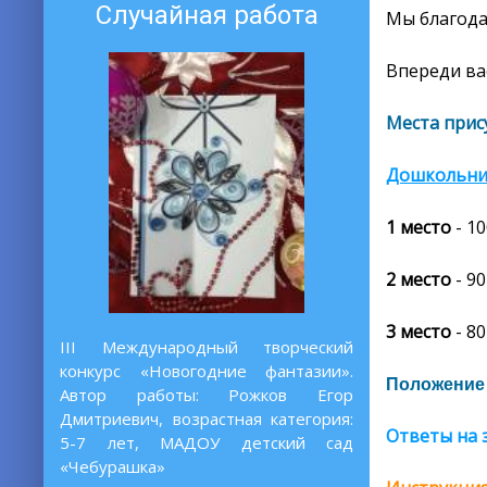
Случайная работа
Мы благода
Впереди ва
Места прис
Дошкольни
1 место
- 1
2 место
- 90
3 место
- 80
III Международный творческий
конкурс «Новогодние фантазии».
Положение 
Автор работы: Рожков Егор
Дмитриевич, возрастная категория:
Ответы на 
5-7 лет, МАДОУ детский сад
«Чебурашка»