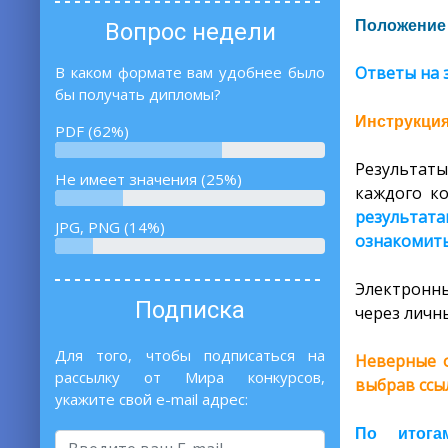
Положение 
Вопрос недели
Ответы на 
В каком формате вам удобнее было
бы получать дипломы?
Инструкция
PDF (62%)
Результаты
Не имеет значения (25%)
каждого ко
результата
JPG, PNG (14%)
ознакомить
Электронны
Подписка
через личны
Для того, чтобы подписаться на
Неверные о
рассылку от Мира конкурсов,
выбрав ссы
укажите свой e-mail адрес:
По итога