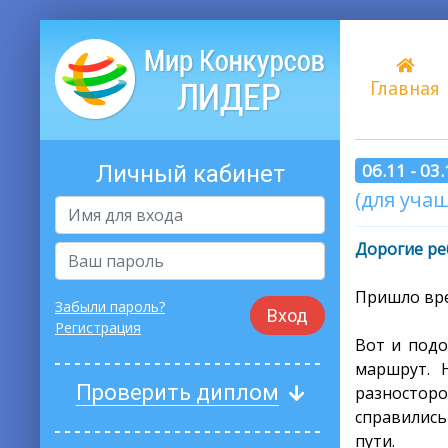
Главная
06.11 - 03
Личный кабинет
(для учащ
Дорогие ре
Пришло вре
Забыли пароль?
Вход
Регистрация
Вот и подо
маршрут. 
Проверить диплом
разносторо
справились
пути.