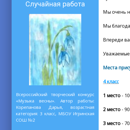
Случайная работа
Мы очень н
Мы благода
Впереди ва
Уважаемые 
Места прис
4 класс
Всероссийский творческий конкурс
1 место
- 1
«Музыка весны». Автор работы:
Корепанова Дарья, возрастная
2 место
- 90
категория: 3 класс, МБОУ Игринская
СОШ №2
3 место
- 70