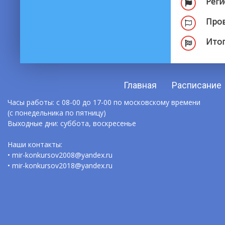
Реги
Пров
Итог
Главная
Расписание
Часы работы: с 08-00 до 17-00 по московскому времени
(с понедельника по пятницу)
Выходные дни: суббота, воскресенье
Наши контакты:
• mir-konkursov2008@yandex.ru
• mir-konkursov2018@yandex.ru