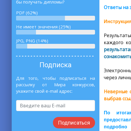
бы получать дипломы?
Ответы на 
PDF (62%)
Инструкция
Не имеет значения (25%)
Результаты
JPG, PNG (14%)
каждого ко
результат
ознакомить
Подписка
Электронны
через личны
Для того, чтобы подписаться на
рассылку от Мира конкурсов,
укажите свой e-mail адрес:
Неверные о
выбрав ссы
По итога
предоставл
Подписаться
подробно 