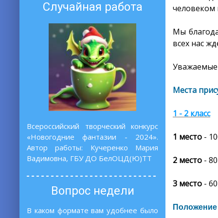
Случайная работа
человеком 
Мы благода
всех нас ж
Уважаемые 
Места прис
1 - 2 класс
Всероссийский творческий конкурс
1 место
-
10
«Новогодние фантазии - 2024».
Автор работы: Кучеренко Мария
Вадимовна, ГБУ ДО БелОЦД(Ю)ТТ
2 место
- 80
3 место
- 60
Вопрос недели
Положение 
В каком формате вам удобнее было