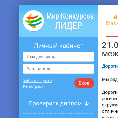
Глав
21.
Личный кабинет
меж
Дорогие
Мы рад
Забыли пароль?
Вход
Регистрация
Дороги
логиче
Проверить диплом
окружа
отличн
и полез