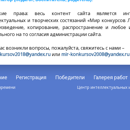
ские права: весь контент сайта является инт
ектуальных и творческих состязаний «Мир конкурсов 
изведение, копирование, распространение и любое 
ьного на то согласия администрации сайта.
вас возникли вопросы, пожалуйста, свяжитесь с нами –
kursov2018@yandex.ru
или
mir-konkursov2008@yandex.ru
ние
Регистрация
Победители
Галерея работ
 времени
Центр интеллектуальных и