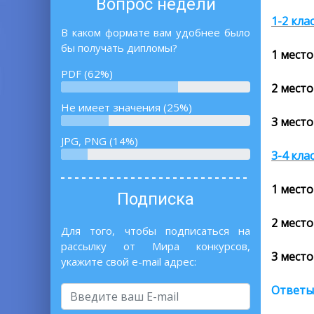
Вопрос недели
1-2 кла
В каком формате вам удобнее было
бы получать дипломы?
1 место
PDF (62%)
2 место
Не имеет значения (25%)
3 место
JPG, PNG (14%)
3-4 кла
1 место
Подписка
2 место
Для того, чтобы подписаться на
рассылку от Мира конкурсов,
3 место
укажите свой e-mail адрес:
Ответы