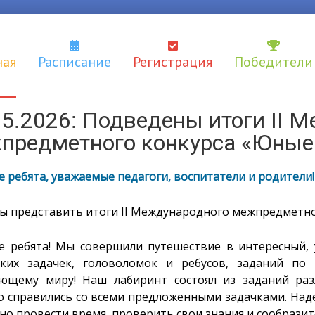
ная
Расписание
Регистрация
Победители
05.2026: Подведены итоги II 
предметного конкурса «Юные
 ребята, уважаемые педагоги, воспитатели и родители!
ы представить итоги II Международного межпредметн
е ребята! Мы совершили путешествие в интересный,
ских задачек, головоломок и ребусов, заданий по
ющему миру! Наш лабиринт состоял из заданий раз
о справились со всеми предложенными задачками. Наде
но провести время, проверить свои знания и сообразит