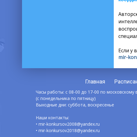
Автор
интелл
воспро
специал
Если у 
mir-kon
Главная
Расписа
Часы работы: с 08-00 до 17-00 по московскому
(с понедельника по пятницу)
Выходные дни: суббота, воскресенье
Наши контакты:
• mir-konkursov2008@yandex.ru
• mir-konkursov2018@yandex.ru