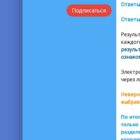
Ответы
Подписаться
Ответы
Резуль
каждог
резуль
ознаком
Электр
через л
Неверн
выбрав
По ито
только
раздел
координ