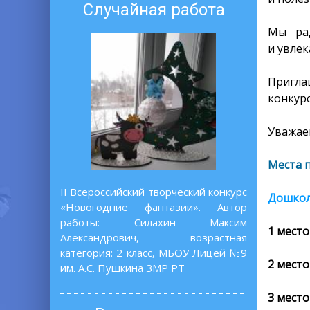
Случайная работа
Мы рад
и увлек
Пригла
конкурс
Уважаем
Места 
II Всероссийский творческий конкурс
Дошко
«Новогодние фантазии». Автор
работы: Силахин Максим
1 место
Александрович, возрастная
категория: 2 класс, МБОУ Лицей №9
2 место
им. А.С. Пушкина ЗМР РТ
3 место