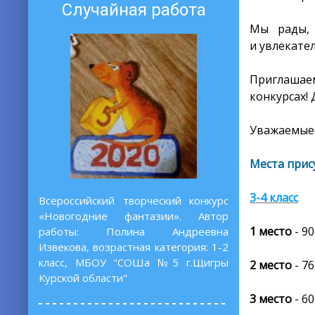
Случайная работа
Мы рады, 
и увлекате
Приглашаем
конкурсах! 
Уважаемые 
Места прис
3-4 класс
Всероссийский творческий конкурс
«Новогодние фантазии». Автор
1 место
- 90
работы: Полина Андреевна
Извекова, возрастная категория: 1-2
класс, МБОУ "СОШа №5 г.Щигры
2 место
- 76
Курской области"
3 место
- 60