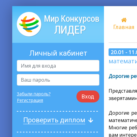
Главная
20.01 - 11
Личный кабинет
математи
Дорогие ре
Представл
Забыли пароль?
Вход
зверятами»
Регистрация
Дорогие ре
Проверить диплом
математиче
Многие реб
вам интере