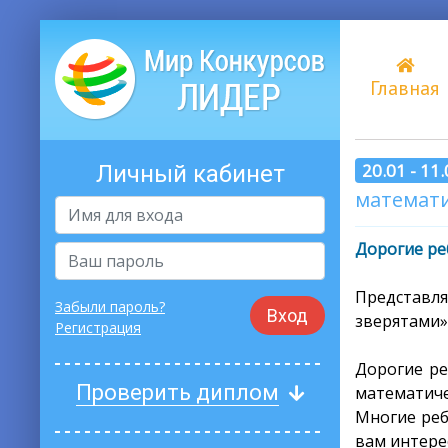
Главная
20.01 - 11
Личный кабинет
математи
Дорогие ре
Представл
Забыли пароль?
Вход
зверятами»
Регистрация
Дорогие ре
Проверить диплом
математиче
Многие реб
вам интере