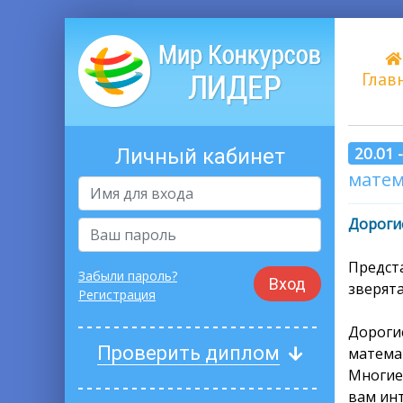
Глав
20.01 
Личный кабинет
матем
Дорогие
Предст
Забыли пароль?
Вход
зверят
Регистрация
Дороги
Проверить диплом
матема
Многие
вам инт