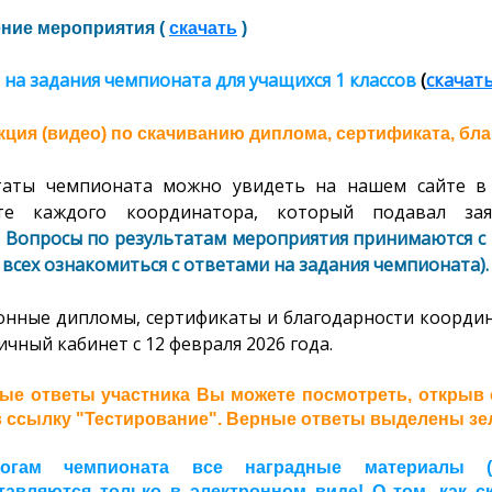
ние мероприятия (
скачать
)
 на задания чемпионата
для учащихся 1 классов
(
скачат
ция (видео) по скачиванию диплома, сертификата, бла
таты чемпионата можно увидеть на нашем сайте в 
ете каждого координатора, который подавал за
.
Вопросы по результатам мероприятия принимаются с 1
всех ознакомиться с ответами на задания чемпионата).
онные дипломы, сертификаты и благодарности координ
ичный кабинет с 12 февраля 2026 года.
ые ответы участника Вы можете посмотреть, открыв с
 ссылку "Тестирование". Верные ответы выделены зел
огам чемпионата все наградные материалы (д
тавляются только в электронном виде! О том, как 