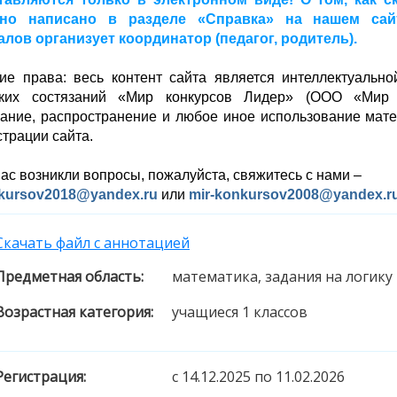
но написано в разделе «Справка» на нашем сайте
лов организует координатор (педагог, родитель).
ие права: весь контент сайта является интеллектуальн
ских состязаний «Мир конкурсов Лидер» (ООО «Мир к
ание, распространение и любое иное использование мате
трации сайта.
вас возникли вопросы, пожалуйста, свяжитесь с нами –
nkursov2018@yandex.ru
или
mir-konkursov2008@yandex.r
Скачать файл с аннотацией
Предметная область:
математика, задания на логику
Возрастная категория:
учащиеся 1 классов
Регистрация:
c 14.12.2025 по 11.02.2026