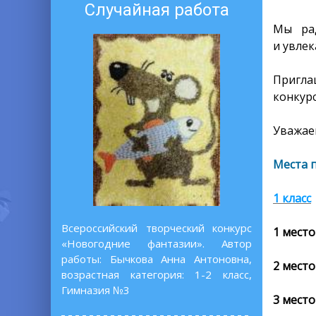
Случайная работа
Мы рад
и увлек
Пригла
конкурс
Уважаем
Места 
1 класс
Всероссийский творческий конкурс
1 место
«Новогодние фантазии». Автор
работы: Бычкова Анна Антоновна,
2 место
возрастная категория: 1-2 класс,
Гимназия №3
3 место