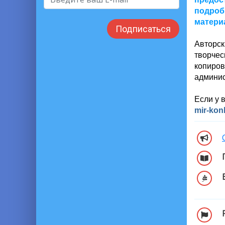
подроб
материа
Подписаться
Авторск
творче
копиров
админис
Если у 
mir-ko