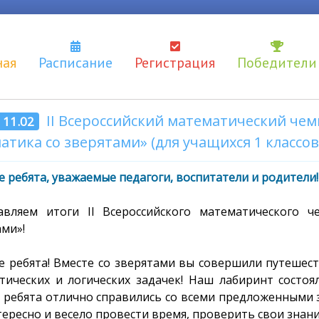
ная
Расписание
Регистрация
Победители
II Всероссийский математический че
- 11.02
атика со зверятами» (для учащихся 1 классов
 ребята, уважаемые педагоги, воспитатели и родители!
авляем итоги II Всероссийского математического 
ами»!
е ребята! Вместе со зверятами вы совершили путешес
тических и логических задачек! Наш лабиринт состоя
 ребята отлично справились со всеми предложенными з
ересно и весело провести время, проверить свои знани