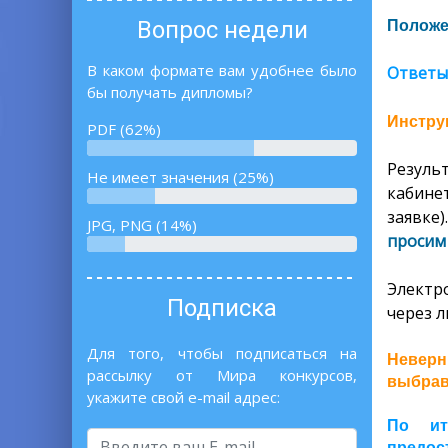
Вопрос недели
Положе
В каком формате вам удобнее было
Ответы
бы получать дипломы?
Инструк
PDF (62%)
Резуль
Не имеет значения (25%)
кабин
заявке)
JPG, PNG (14%)
просим 
Электр
Подписка
через л
Для того, чтобы подписаться на
Неверн
рассылку от Мира конкурсов,
выбрав
укажите свой e-mail адрес:
По ит
предос