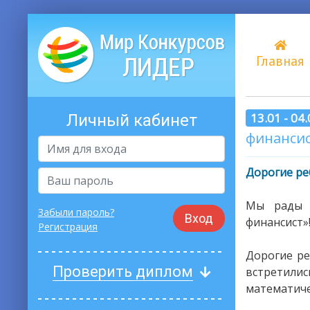
Главная
13.01 - 04
Личный кабинет
финансис
Дорогие ре
Мы рады 
Забыли пароль?
Вход
финансист»
Регистрация
Дорогие ре
Проверить диплом
встретили
математиче