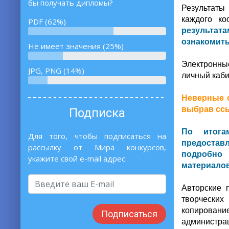
бы получать дипломы?
Результаты
каждого ко
PDF (62%)
результат
ознакомить
Не имеет значения (25%)
Электронны
JPG, PNG (14%)
личный каби
Неверные о
выбрав ссы
Подписка
По итога
Для того, чтобы подписаться на
предоставл
рассылку от Мира конкурсов,
подробно 
укажите свой e-mail адрес:
материалов
Авторские 
творческих
копирование
Подписаться
администрац