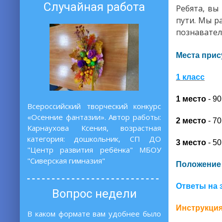
Случайная работа
Ребята, вы
пути. Мы р
познавате
Места прис
1 класс
1 место
- 90
Всероссийский творческий конкурс
«Осенние фантазии». Автор работы:
2 место
- 70
Карнаухова Ксения, возрастная
категория: дошкольник, СП ДО
3 место
- 50
"Центр развития ребёнка" МБОУ
"Сиверская гимназия"
Положение
Ответы на
Вопрос недели
Инструкция
В каком формате вам удобнее было