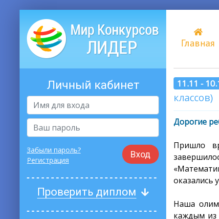
Главная
11.11 - 10
Личный кабинет
классов)
Дорогие ре
Пришло вр
Забыли пароль?
Вход
завершил
Регистрация
«Математик
оказались 
Проверить диплом
Наша олимп
каждым из 