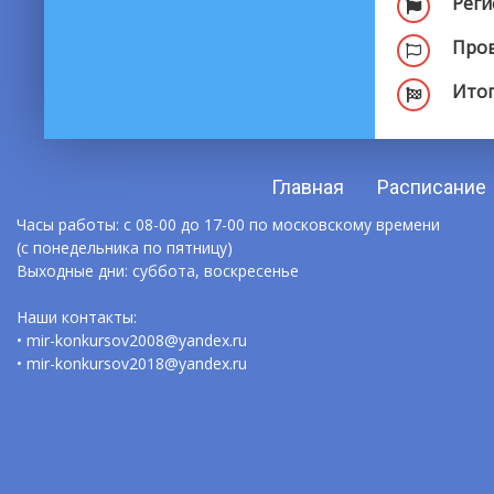
Реги
Пров
Итог
Главная
Расписание
Часы работы: с 08-00 до 17-00 по московскому времени
(с понедельника по пятницу)
Выходные дни: суббота, воскресенье
Наши контакты:
• mir-konkursov2008@yandex.ru
• mir-konkursov2018@yandex.ru