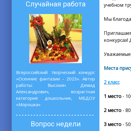
Случайная работа
учебном тр
Мы благода
Приглашаем
конкурсах! 
Уважаемые 
Места прис
Всероссийский творческий конкурс
«Осенние фантазии - 2023». Автор
2 класс
работы: Высокин Демид
Александрович, возрастная
1 место
- 1
категория: дошкольник, МБДОУ
«Морошка»
2 место
- 80
Вопрос недели
3 место
- 50