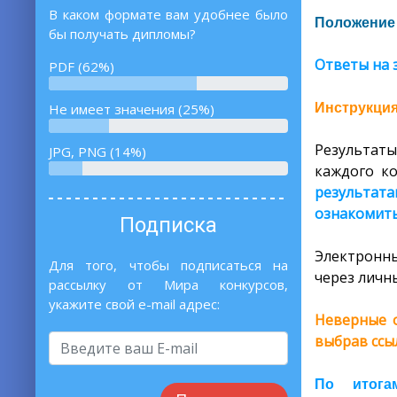
В каком формате вам удобнее было
Положение 
бы получать дипломы?
Ответы на 
PDF (62%)
Инструкция
Не имеет значения (25%)
Результаты
JPG, PNG (14%)
каждого ко
результат
ознакомить
Подписка
Электронны
Для того, чтобы подписаться на
через личны
рассылку от Мира конкурсов,
укажите свой e-mail адрес:
Неверные о
выбрав ссы
По итога