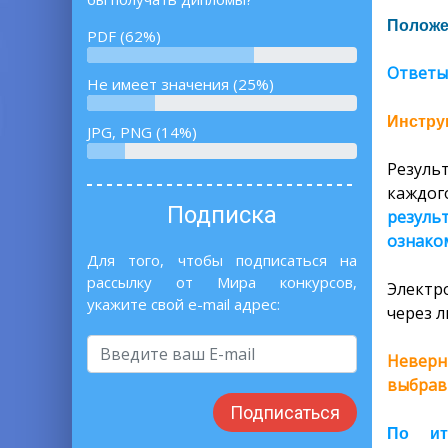
Положе
PDF (62%)
Ответы
Не имеет значения (25%)
Инструк
JPG, PNG (14%)
Резуль
каждог
Подписка
резуль
ознаком
Для того, чтобы подписаться на
рассылку от Мира конкурсов,
Электр
укажите свой e-mail адрес:
через л
Неверн
выбрав
Подписаться
По ит