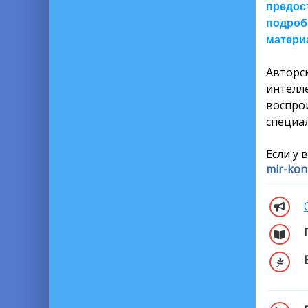
предос
подроб
материа
Автор
интелл
воспро
специал
Если у 
mir-kon