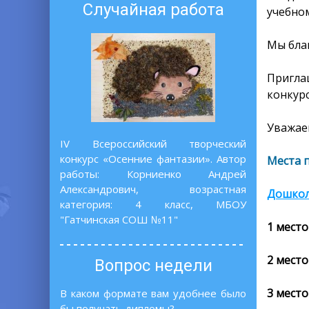
Случайная работа
учебном
Мы бла
Пригла
конкурс
Уважаем
IV Всероссийский творческий
конкурс «Осенние фантазии». Автор
Места 
работы: Корниенко Андрей
Александрович, возрастная
Дошко
категория: 4 класс, МБОУ
"Гатчинская СОШ №11"
1 место
2 место
Вопрос недели
3 место
В каком формате вам удобнее было
бы получать дипломы?