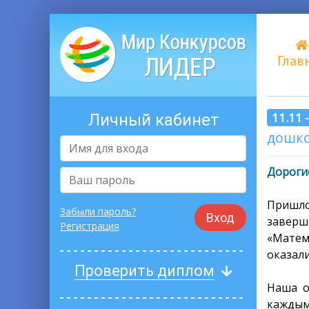
Глав
11.11 
Личный кабинет
дошко
Дорогие
Пришл
Забыли пароль?
Вход
завер
Регистрация
«Матем
оказал
Проверить диплом
Наша о
каждым