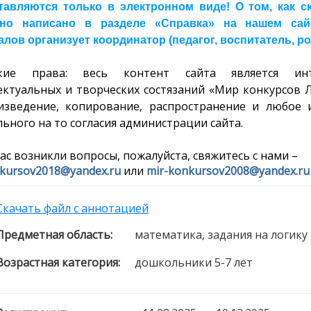
тавляются только в электронном виде! О том, как 
но написано в разделе «Справка» на нашем сайте
лов организует координатор (педагог, воспитатель, ро
ские права: весь контент сайта является инт
ектуальных и творческих состязаний «Мир конкурсов 
изведение, копирование, распространение и любое 
ьного на то согласия администрации сайта.
вас возникли вопросы, пожалуйста, свяжитесь с нами –
kursov2018@yandex.ru
или
mir-konkursov2008@yandex.ru
Скачать файл с аннотацией
Предметная область:
математика, задания на логику
Возрастная категория:
дошкольники 5-7 лет